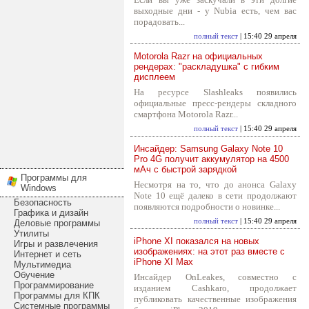
выходные дни - у Nubia есть, чем вас
порадовать...
полный текст
| 15:40 29 апреля
Motorola Razr на официальных
рендерах: "раскладушка" с гибким
дисплеем
На ресурсе Slashleaks появились
официальные пресс-рендеры складного
смартфона Motorola Razr...
полный текст
| 15:40 29 апреля
Инсайдер: Samsung Galaxy Note 10
Pro 4G получит аккумулятор на 4500
мАч с быстрой зарядкой
Программы для
Несмотря на то, что до анонса Galaxy
Windows
Note 10 ещё далеко в сети продолжают
Безопасность
появляются подробности о новинке...
Графика и дизайн
полный текст
| 15:40 29 апреля
Деловые программы
Утилиты
iPhone XI показался на новых
Игры и развлечения
изображениях: на этот раз вместе с
Интернет и сеть
iPhone XI Max
Мультимедиа
Обучение
Инсайдер OnLeakes, совместно с
Программирование
изданием Cashkaro, продолжает
Программы для КПК
публиковать качественные изображения
Системные программы