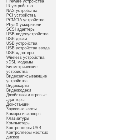
Fireware устройства
IR устройства
NAS устройства
PCI устройства
PCMCIA устройства
PhysX ускорители
SCSI адаптеры
USB видеоустройства
USB диски
USB устройства
USB устройства ввода
USB-адаптеры
Wireless устройства
xDSL модемы
Биометрические
устройства
Видеозаписывающие
устройства
Видеокарты
Видеокодеки
Джойстики и игровые
адаптеры
Док-станции
Звуковые карты
Камеры и сканеры
Клавиатуры
Компьютеры
Контроллеры USB
Контроллеры жёстких
дисков