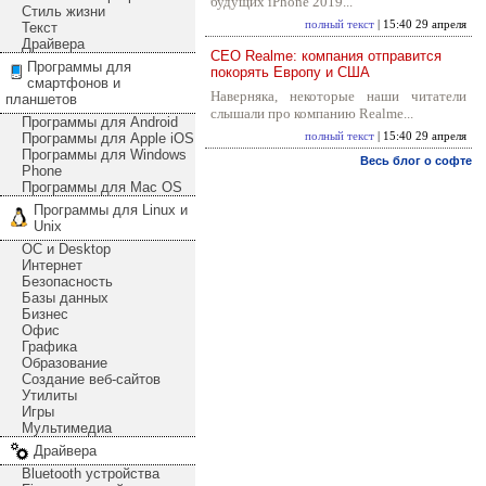
будущих iPhone 2019...
Стиль жизни
полный текст
| 15:40 29 апреля
Текст
Драйвера
CEO Realme: компания отправится
Программы для
покорять Европу и США
смартфонов и
Наверняка, некоторые наши читатели
планшетов
слышали про компанию Realme...
Программы для Android
Программы для Apple iOS
полный текст
| 15:40 29 апреля
Программы для Windows
Весь блог о софте
Phone
Программы для Mac OS
Программы для Linux и
Unix
ОС и Desktop
Интернет
Безопасность
Базы данных
Бизнес
Офис
Графика
Образование
Создание веб-сайтов
Утилиты
Игры
Мультимедиа
Драйвера
Bluetooth устройства