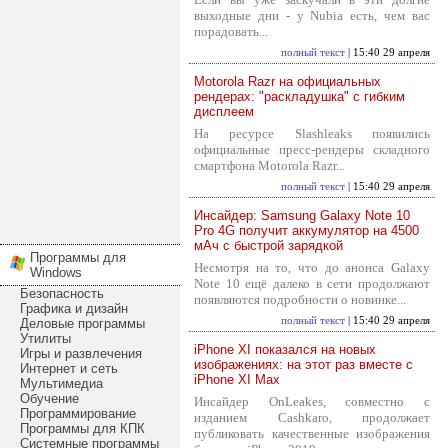
выходные дни - у Nubia есть, чем вас
порадовать...
полный текст
| 15:40 29 апреля
Motorola Razr на официальных
рендерах: "раскладушка" с гибким
дисплеем
На ресурсе Slashleaks появились
официальные пресс-рендеры складного
смартфона Motorola Razr...
полный текст
| 15:40 29 апреля
Инсайдер: Samsung Galaxy Note 10
Pro 4G получит аккумулятор на 4500
мАч с быстрой зарядкой
Программы для
Несмотря на то, что до анонса Galaxy
Windows
Note 10 ещё далеко в сети продолжают
Безопасность
появляются подробности о новинке...
Графика и дизайн
полный текст
| 15:40 29 апреля
Деловые программы
Утилиты
iPhone XI показался на новых
Игры и развлечения
изображениях: на этот раз вместе с
Интернет и сеть
iPhone XI Max
Мультимедиа
Обучение
Инсайдер OnLeakes, совместно с
Программирование
изданием Cashkaro, продолжает
Программы для КПК
публиковать качественные изображения
Системные программы