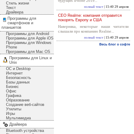
будущих iPhone 2019...
Стиль жизни
полный текст
| 15:40 29 апреля
Текст
Драйвера
CEO Realme: компания отправится
Программы для
покорять Европу и США
смартфонов и
Наверняка, некоторые наши читатели
планшетов
слышали про компанию Realme...
Программы для Android
Программы для Apple iOS
полный текст
| 15:40 29 апреля
Программы для Windows
Весь блог о софте
Phone
Программы для Mac OS
Программы для Linux и
Unix
ОС и Desktop
Интернет
Безопасность
Базы данных
Бизнес
Офис
Графика
Образование
Создание веб-сайтов
Утилиты
Игры
Мультимедиа
Драйвера
Bluetooth устройства