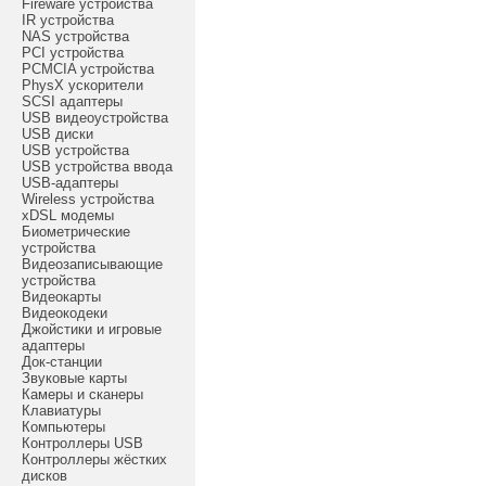
Fireware устройства
IR устройства
NAS устройства
PCI устройства
PCMCIA устройства
PhysX ускорители
SCSI адаптеры
USB видеоустройства
USB диски
USB устройства
USB устройства ввода
USB-адаптеры
Wireless устройства
xDSL модемы
Биометрические
устройства
Видеозаписывающие
устройства
Видеокарты
Видеокодеки
Джойстики и игровые
адаптеры
Док-станции
Звуковые карты
Камеры и сканеры
Клавиатуры
Компьютеры
Контроллеры USB
Контроллеры жёстких
дисков